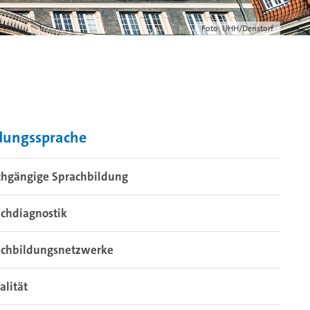
Foto: UHH/Denstorf
dungssprache
chgängige Sprachbildung
chdiagnostik
achbildungsnetzwerke
ralität